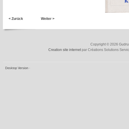
< Zurück
Weiter >
Copyright © 2026 Gudrun
Creation site internet
par Créations Solutions Servi
Desktop Version
-