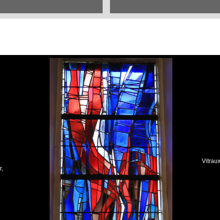
Vitrau
r,