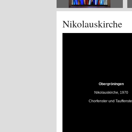
Nikolauskirche
Obergröningen
Nikolauskirche, 1970
Chorfenster und Tauffenste