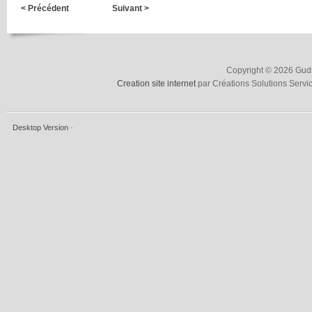
< Précédent
Suivant >
Copyright © 2026 Gudru
Creation site internet
par Créations Solutions Servi
Desktop Version
-