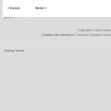
< Zurück
Weiter >
Copyright © 2026 Gudrun
Creation site internet
par Créations Solutions Servi
Desktop Version
-