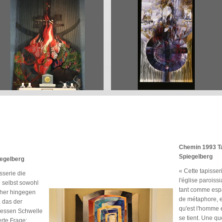
Chemin 1993 Tap
Spiegelberg
iegelberg
« Cette tapisser
sserie die
l'église paroissi
e selbst sowohl
tant comme espa
pher hingegen
de métaphore, el
, das der
qu'est l'homme en
 dessen Schwelle
se tient. Une que
erte Frage: