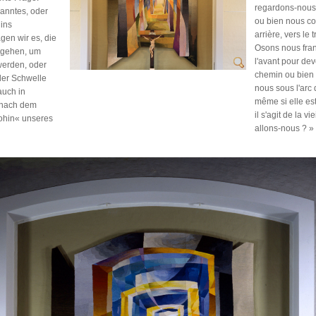
regardons-nous 
anntes, oder
ou bien nous co
 ins
arrière, vers le 
gen wir es, die
Osons nous franc
u gehen, um
l'avant pour de
werden, oder
chemin ou bien
der Schwelle
nous sous l'arc d
auch in
même si elle es
e nach dem
il s'agit de la v
hin« unseres
allons-nous ? »