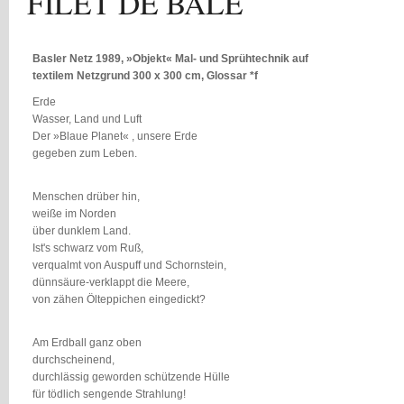
FILET DE BÂLE
Basler Netz 1989, »Objekt« Mal- und Sprühtechnik auf
textilem Netzgrund 300 x 300 cm, Glossar *f
Erde
Wasser, Land und Luft
Der »Blaue Planet« , unsere Erde
gegeben zum Leben.
Menschen drüber hin,
weiße im Norden
über dunklem Land.
Ist's schwarz vom Ruß,
verqualmt von Auspuff und Schornstein,
dünnsäure-verklappt die Meere,
von zähen Ölteppichen eingedickt?
Am Erdball ganz oben
durchscheinend,
durchlässig geworden schützende Hülle
für tödlich sengende Strahlung!